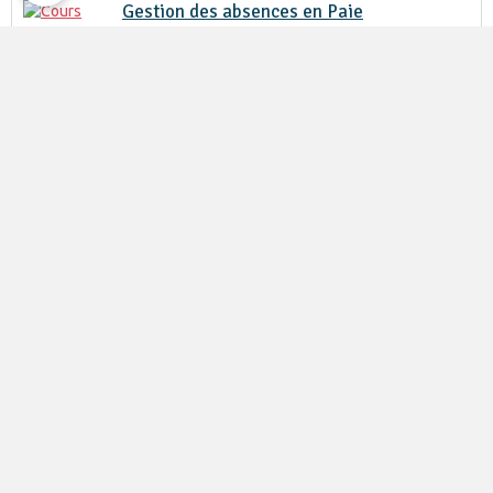
Gestion des absences en Paie
Le 15/09/2026
de 09:00
à 17:00
UIMM METZ
Les entretiens de parcours professionnel
Le 29/09/2026
de 09:00
à 17:00
POLE FORMATION EXINCOURT
Préparer son contrôle URSSAF
Le 06/10/2026
de 09:00
à 17:00
UIMM MAXEVILLE - NANCY
Non-discrimination
Le 13/10/2026
de 09:00
à 17:00